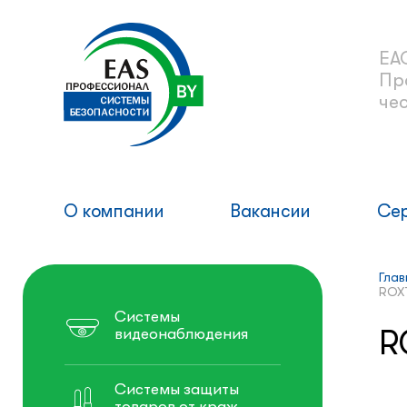
ЕА
Пр
че
О компании
Вакансии
Се
Глав
ROX
Системы
R
видеонаблюдения
Системы защиты
товаров от краж