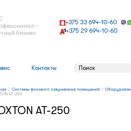
С
+375 33 694-10-60
офессионал -
+375 29 694-10-60
стный бизнес
рвис
Контакты
ная
/
Системы фонового озвучивания помещений
/
Оборудован
TON AT-250
OXTON AT-250