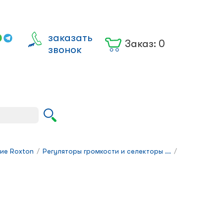
заказать
Заказ:
0
звонок
Вход для
юрлиц
ие Roxton
/
Регуляторы громкости и селекторы ...
/