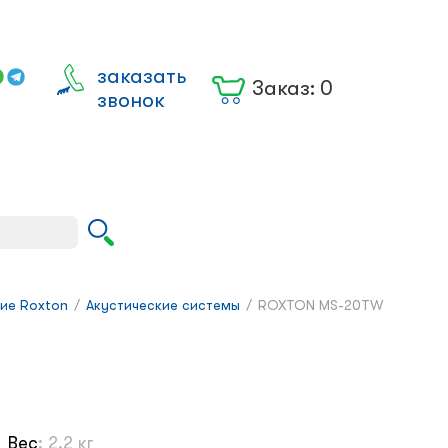
заказать
Заказ:
0
звонок
Вход для
юрлиц
ие Roxton
/
Акустические системы
/
ROXTON MS-20TW
Вес
:
2.2 кг