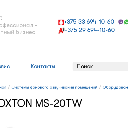
С
+375 33 694-10-60
офессионал -
+375 29 694-10-60
стный бизнес
рвис
Контакты
ная
/
Системы фонового озвучивания помещений
/
Оборудован
OXTON MS-20TW