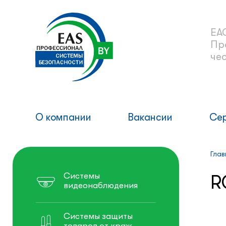
ЕА
Пр
че
О компании
Вакансии
Се
Глав
Системы
R
видеонаблюдения
Системы защиты
товаров от краж