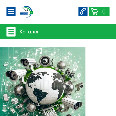
0
О компании
Каталог
Вакансии
Сервис
Системы видеонаблюдения
Контакты
Системы защиты товаров от краж
Счетчики посетителей
Защита товара на стеллажах
- Базовое оборудование защиты
- Защита мобильной электроники