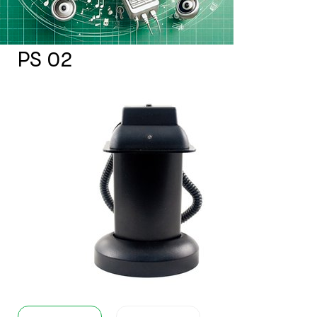
- Защита фото- и видеотехники
- Защита компьютеров и проекторов
- Защита стационарных телефонов
PS 02
- Защита других товаров
- Расходные материалы Xtrim
Системы фонового озвучивания
помещений
Системы контроля и управления
доступом
Сетевое оборудование
Защитные сейферы и боксы
Зеркала безопасности