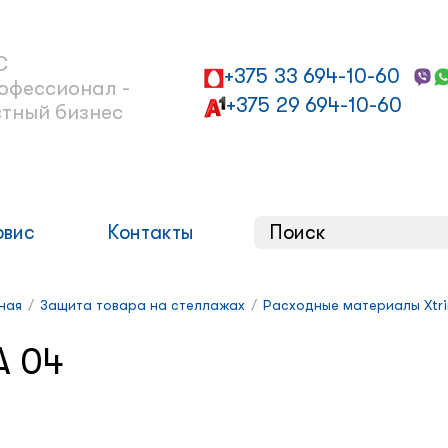
С
+375 33 694-10-60
офессионал -
+375 29 694-10-60
стный бизнес
рвис
Контакты
ная
/
Защита товара на стеллажах
/
Расходные материалы Xtr
A 04