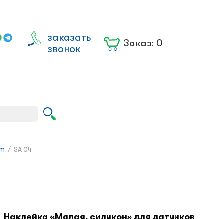
заказать
Заказ:
0
звонок
Вход для
юрлиц
im
/
SA 04
Наклейка «Малая, силикон» для датчиков