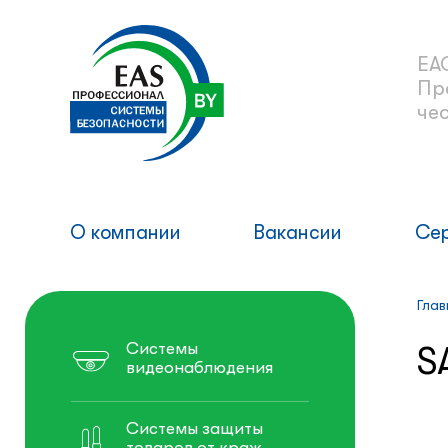
ЕА
Пр
че
О компании
Вакансии
Се
Глав
Системы
S
видеонаблюдения
Системы защиты
товаров от краж