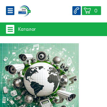
0
О компании
Каталог
Вакансии
Сервис
Системы видеонаблюдения
Контакты
Системы защиты товаров от краж
Счетчики посетителей
Защита товара на стеллажах
- Базовое оборудование защиты
- Защита мобильной электроники