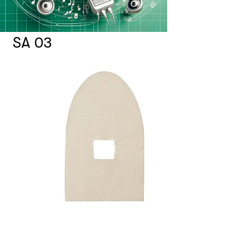
- Защита фото- и видеотехники
- Защита компьютеров и проекторов
- Защита стационарных телефонов
SA 03
- Защита других товаров
- Расходные материалы Xtrim
Системы фонового озвучивания
помещений
Системы контроля и управления
доступом
Сетевое оборудование
Защитные сейферы и боксы
Зеркала безопасности