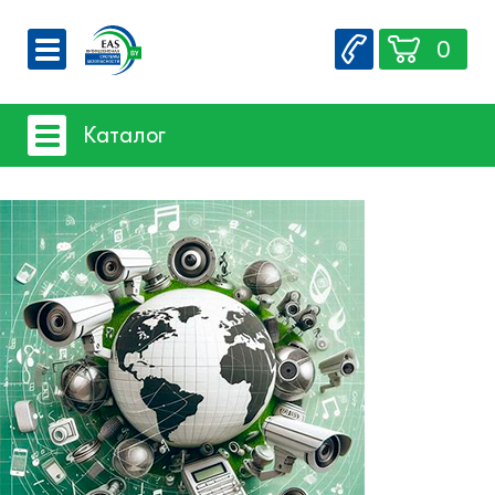
0
О компании
Каталог
Вакансии
Сервис
Системы видеонаблюдения
Контакты
Системы защиты товаров от краж
Счетчики посетителей
Защита товара на стеллажах
- Базовое оборудование защиты
- Защита мобильной электроники