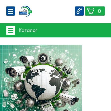
0
О компании
Каталог
Вакансии
Сервис
Системы видеонаблюдения
Контакты
Системы защиты товаров от краж
Счетчики посетителей
Защита товара на стеллажах
Системы фонового озвучивания
помещений