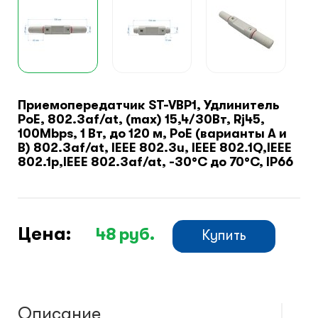
Защитные сейферы и боксы
Зеркала безопасности
Климатический шкафы
Приемопередатчик ST-VBP1, Удлинитель
PoE, 802.3af/at, (max) 15,4/30Вт, Rj45,
100Mbps, 1 Вт, до 120 м, PoE (варианты A и
Монтажные шкафы
B) 802.3af/at, IEEE 802.3u, IEEE 802.1Q,IEEE
802.1p,IEEE 802.3af/at, -30°С до 70°С, IP66
Цена:
48
руб.
Купить
Описание