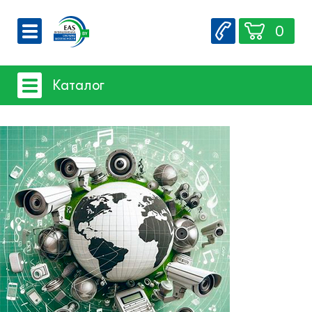
0
О компании
Каталог
Вакансии
Сервис
Системы видеонаблюдения
Контакты
Системы защиты товаров от краж
Счетчики посетителей
Защита товара на стеллажах
Системы фонового озвучивания
помещений