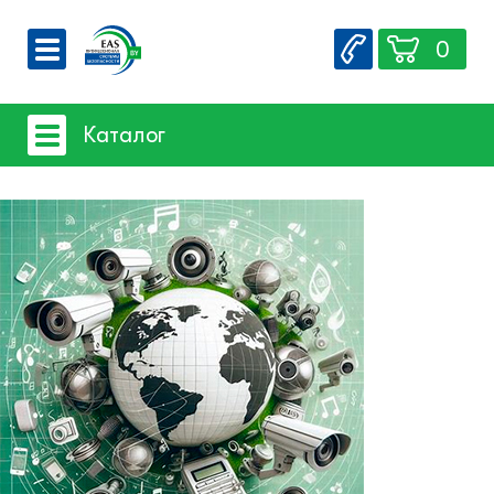
0
О компании
Каталог
Вакансии
Сервис
Системы видеонаблюдения
Контакты
Системы защиты товаров от краж
Счетчики посетителей
Защита товара на стеллажах
Системы фонового озвучивания
помещений