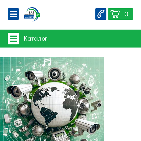
0
О компании
Каталог
Вакансии
Сервис
Системы видеонаблюдения
Контакты
- iFLOW
- SpaceTechnology
- Dahua
- EZ-IP
- Hikvision
- Комплектующие и монтажный
материал
Системы защиты товаров от краж