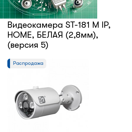
Счетчики посетителей
Видеокамера ST-181 M IP,
Защита товара на стеллажах
HOME, БЕЛАЯ (2,8мм),
(версия 5)
Системы фонового озвучивания
помещений
Распродажа
Системы контроля и управления
доступом
Сетевое оборудование
Защитные сейферы и боксы
Зеркала безопасности