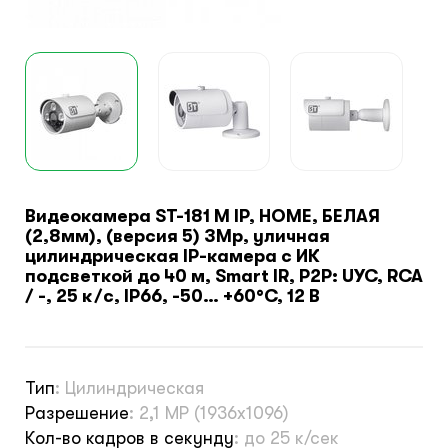
Климатический шкафы
Монтажные шкафы
Видеокамера ST-181 M IP, HOME, БЕЛАЯ
(2,8мм), (версия 5) 3Mp, уличная
цилиндрическая IP-камера с ИК
подсветкой до 40 м, Smart IR, P2P: UYC, RCA
/ -, 25 к/c, IP66, -50… +60°С, 12 В
Тип
:
Цилиндрическая
Разрешение
:
2,1 MP (1936х1096)
Кол-во кадров в секунду
:
до 25 к/сек