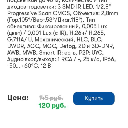
подсветкой до 40 м, Количество и тип
диодов подсветки: 3 SMD IR LED, 1/2,8"
Progressive Scan CMOS, Объектив: 2,8mm
(Гор.105°/Верт.53°/Диаг.118°), Тип
объектива: Фиксированный, 0,005 Lux
(цвет) / 0,001 Lux (с IR), H.264/ H.265,
G.711A/ U, Механический, HLC, BLC,
DWDR, AGC, MGC, Defog, 2D и 3D-DNR,
AWB, MWB, Smart IR: есть, P2P: UYC,
Аудио вход/выход: 1 RCA / -, 25 к/c, IP66,
-50… +60°С, 12 В
Цена:
145
руб.
Купить
120
руб.