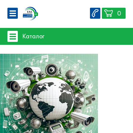
0
О компании
Каталог
Вакансии
Сервис
Системы видеонаблюдения
Контакты
- iFLOW
- SpaceTechnology
- Dahua
- EZ-IP
- Hikvision
- Комплектующие и монтажный
материал
Системы защиты товаров от краж