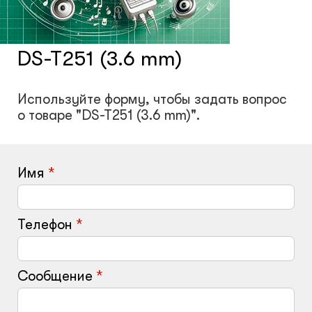
Счетчики посетителей
DS-T251 (3.6 mm)
Защита товара на стеллажах
Используйте форму, чтобы задать вопрос
Системы фонового озвучивания
о товаре "DS-T251 (3.6 mm)".
помещений
Системы контроля и управления
Имя
доступом
Телефон
Сетевое оборудование
Защитные сейферы и боксы
Сообщение
Зеркала безопасности