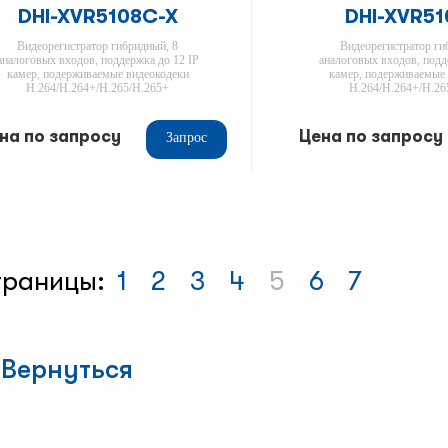
DHI-XVR5108C-X
DHI-XVR51
Видеорегистратор гибридный, 8
Видеорегистратор ги
аналоговых входов, поддержка до 12 IP
аналоговых входов, подд
камер, подерживаемые видеокодеки
камер, подерживаемые
H.264/H.264+/H.265/H.265+
H.264/H.264+/H.26
на по запросу
Цена по запросу
Запрос
раницы:
1
2
3
4
5
6
7
Вернуться