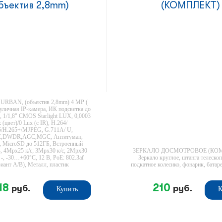
бъектив 2,8mm)
(КОМПЛЕКТ)
 URBAN, (объектив 2,8mm) 4 MP (
уличная IP-камера, ИК подсветка до
, 1/1,8" CMOS Starlight LUX, 0,0003
 (цвет)/0 Lux (с IR), H.264/
5/H.265+/MJPEG, G.711A/ U,
,DWDR,AGC,MGC, Антитуман,
e, MicroSD до 512ГБ, Встроенный
, 4Mpx25 к/с; 3Mpx30 к/c; 2Mpx30
ЗЕРКАЛО ДОСМОТРОВОЕ (КОМ
/ -, -30…+60°С, 12 В, PoE: 802.3af
Зеркало круглое, штанга телескоп
риант А/В), Металл, пластик
подкатное колесико, фонарик, батаре
18
210
руб.
руб.
Купить
К