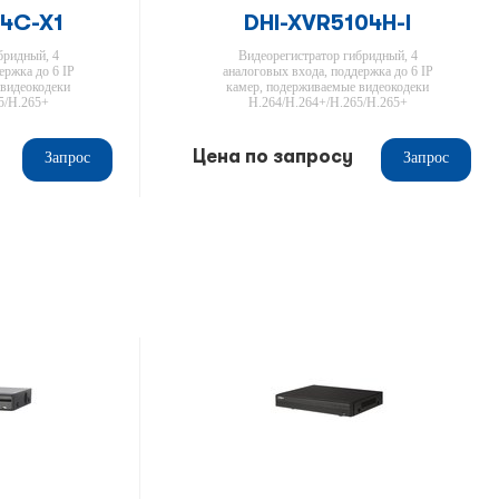
04C-X1
DHI-XVR5104H-I
бридный, 4
Видеорегистратор гибридный, 4
ержка до 6 IP
аналоговых входа, поддержка до 6 IP
 видеокодеки
камер, подерживаемые видеокодеки
5/H.265+
H.264/H.264+/H.265/H.265+
Цена по запросу
Запрос
Запрос