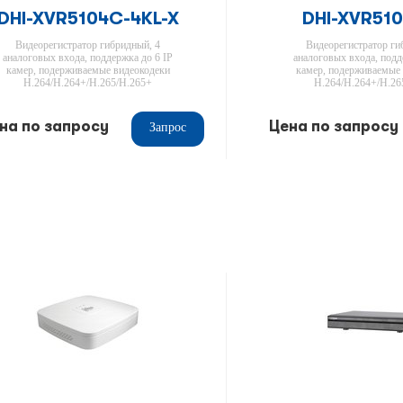
DHI-XVR5104C-4KL-X
DHI-XVR51
Видеорегистратор гибридный, 4
Видеорегистратор ги
аналоговых входа, поддержка до 6 IP
аналоговых входа, подд
камер, подерживаемые видеокодеки
камер, подерживаемые
H.264/H.264+/H.265/H.265+
H.264/H.264+/H.26
на по запросу
Цена по запросу
Запрос