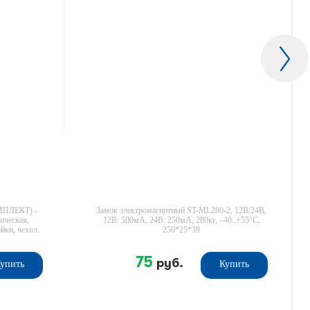
ПЛЕКТ) -
Замок электромагнитный ST-ML280-2, 12В/24В,
ическая,
12В: 500мА, 24В: 250мА, 280кг, –40..+55°C,
йки, чехол.
250*25*39
75
руб.
упить
Купить