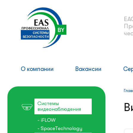
ЕА
Пр
че
О компании
Вакансии
Се
Глав
Системы
В
видеонаблюдения
- iFLOW
- SpaceTechnology