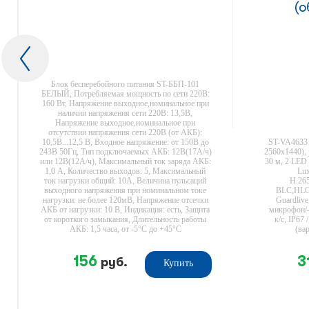
(о
Блок бесперебойного питания ST-ББП-101
БЕЛЫЙ, Потребляемая мощность по сети 220В:
160 Вт, Напряжение выходное,номинальное при
наличии напряжения сети 220B: 13,5В,
Напряжение выходное,номинальное при
отсутствии напряжения сети 220B (от АКБ):
10,5В...12,5 В, Входное напряжение: от 150В до
ST-VA4633
243В 50Гц, Тип подключаемых АКБ: 12В(17А/ч)
2560x1440), 
или 12В(12А/ч), Максимальный ток заряда АКБ:
30 м, 2 LED 
1,0 А, Количество выходов: 5, Максимальный
Lux
ток нагрузки общий: 10А, Величина пульсаций
H.26
выходного напряжения при номинальном токе
BLC,HLC
нагрузки: не более 120мВ, Напряжение отсечки
Guardliv
АКБ от нагрузки: 10 В, Индикация: есть, Защита
микрофон/-
от короткого замыкания, Длительность работы
к/c, IP67 
АКБ: 1,5 часа, от -5°С до +45°C
(ва
156
3
руб.
Купить