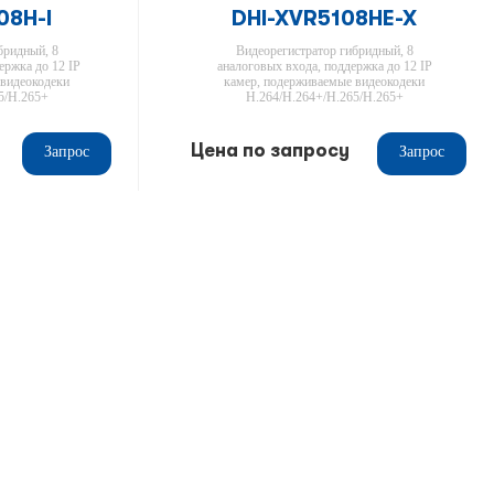
08H-I
DHI-XVR5108HE-X
бридный, 8
Видеорегистратор гибридный, 8
ержка до 12 IP
аналоговых входа, поддержка до 12 IP
 видеокодеки
камер, подерживаемые видеокодеки
5/H.265+
H.264/H.264+/H.265/H.265+
Цена по запросу
Запрос
Запрос