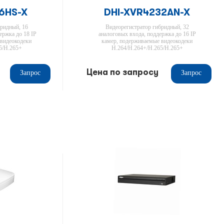
6HS-X
DHI-XVR4232AN-X
ридный, 16
Видеорегистратор гибридный, 32
ержка до 18 IP
аналоговых входа, поддержка до 16 IP
 видеокодеки
камер, подерживаемые видеокодеки
5/H.265+
H.264/H.264+/H.265/H.265+
Цена по запросу
Запрос
Запрос