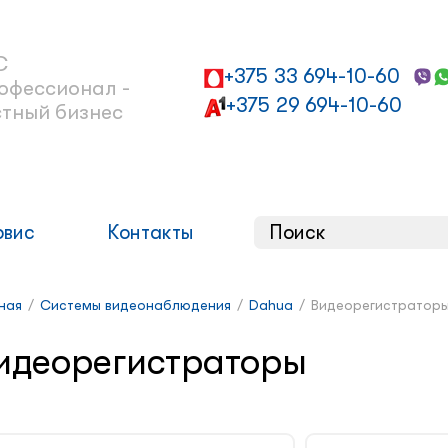
С
+375 33 694-10-60
офессионал -
+375 29 694-10-60
стный бизнес
рвис
Контакты
ная
/
Системы видеонаблюдения
/
Dahua
/
Видеорегистратор
идеорегистраторы